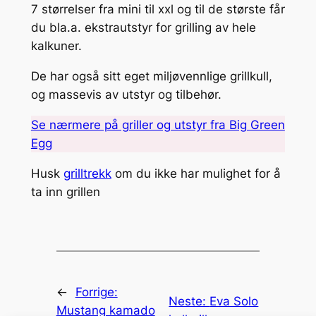
7 størrelser fra mini til xxl og til de største får
du bla.a. ekstrautstyr for grilling av hele
kalkuner.
De har også sitt eget miljøvennlige grillkull,
og massevis av utstyr og tilbehør.
Se nærmere på griller og utstyr fra Big Green
Egg
Husk
grilltrekk
om du ikke har mulighet for å
ta inn grillen
←
Forrige:
Neste:
Eva Solo
Mustang kamado