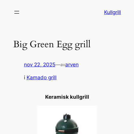
Hopp
Kullgrill
til
innhold
Big Green Egg grill
nov 22, 2025
—
arven
av
i
Kamado grill
Keramisk kullgrill